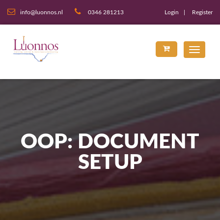
info@luonnos.nl
0346 281213
Login
Register
OOP: DOCUMENT
SETUP