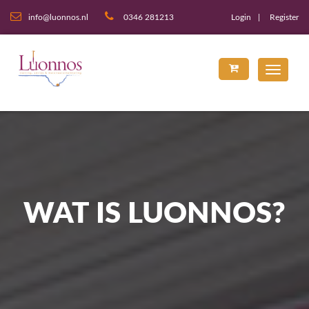
info@luonnos.nl
0346 281213
Login
Register
WAT IS LUONNOS?