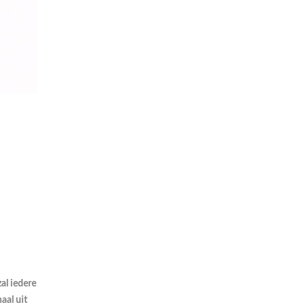
al iedere
aal uit