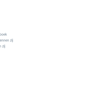
nboek
ennen zij
 zij