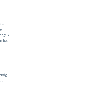
ste
te
angelie
an het
chtig,
 de