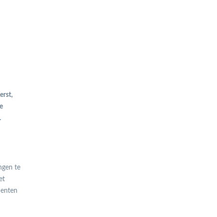
erst,
e
.
ngen te
et
menten