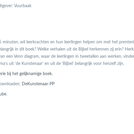
Uitgever: Vuurbaak
 45 minuten, wil leerkrachten en hun leerlingen helpen om met het prente
angrijk in dit boek? Welke verhalen uit de Bijbel herkennen zij erin? Herk
an een Venn diagram, waar de leerlingen in tweetallen aan werken, vinden
 uit ‘de Kunstenaar’ en uit de ‘Bijbel’ belangrijk voor henzelf zijn.
rie bij het gelijknamige boek.
 downloaden:
DeKunstenaar-PP
ube
.