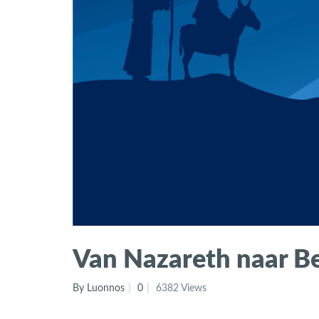
Van Nazareth naar B
By Luonnos
0
6382 Views