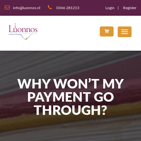
info@luonnos.nl
0346 281213
Login
Register
WHY WON’T MY
PAYMENT GO
THROUGH?