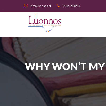
info@luonnos.nl
0346 281213
WHY WON’T MY 